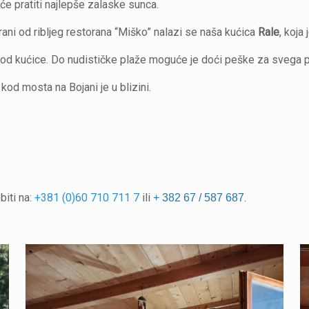
će pratiti najlepše zalaske sunca.
rani od ribljeg restorana “Miško” nalazi se naša kućica
Rale
, koja
od kućice. Do nudističke plaže moguće je doći peške za svega p
 kod mosta na Bojani je u blizini.
biti na:
+381 (0)60 710 711 7
ili
.
+ 382 67 / 587 687