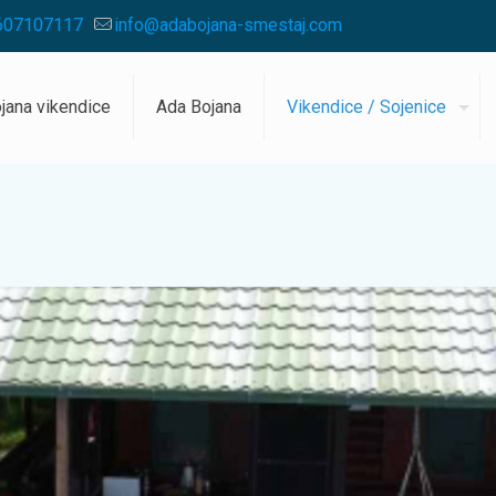
607107117
info@adabojana-smestaj.com
jana vikendice
Ada Bojana
Vikendice / Sojenice