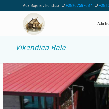
Ada Bojana vikendice
+38267587687
+381
Ada Bo
Vikendica Rale