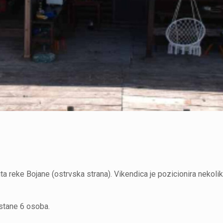
ita reke Bojane (ostrvska strana). Vikendica je pozicionira nekol
stane 6 osoba.