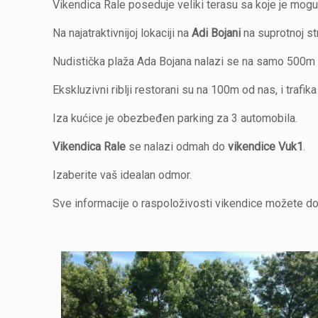
Vikendica Rale poseduje veliki terasu sa koje je mogu
Na najatraktivnijoj lokaciji na
Adi Bojani
na suprotnoj st
Nudistička plaža Ada Bojana nalazi se na samo 500m 
Ekskluzivni riblji restorani su na 100m od nas, i trafika
Iza kućice je obezbeđen parking za 3 automobila.
Vikendica Rale
se nalazi odmah do
vikendice Vuk1
.
Izaberite vaš idealan odmor.
Sve informacije o raspoloživosti vikendice možete do