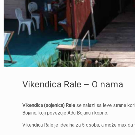
Vikendica Rale – O nama
Vikendica (sojenica) Rale
se nalazi sa leve strane kor
Bojane, koji povezuje Adu Bojanu i kopno.
Vikendica Rale je idealna za 5 osoba, a može max da 